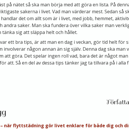
 läst på nätet så ska man börja med att göra en lista. På denn
iktigaste sakerna i livet. Vad man värderar mest. Sedan så 
handlar det om allt som är i livet, med jobb, hemmet, aktivit
ch andra saker. Man ska fundera över vilka saker man verklig
 tänka sig att släppa helt och hållet.
r ett bra tips, är att man en dag i veckan, gör tid helt för s
involverar någon annan än sig själv. Denna dag ska man vik
 att göra. Det spelar ingen roll vad, bara det är något man 
ör att. Så en del av dessa tips tänker jag ta tillvara på i alla fa
gg
 – när flyttstädning gör livet enklare för både dig och d