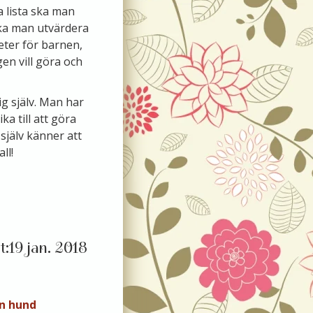
a lista ska man
ska man utvärdera
eter för barnen,
en vill göra och
ig själv. Man har
a till att göra
själv känner att
ll!
19 jan. 2018
in hund