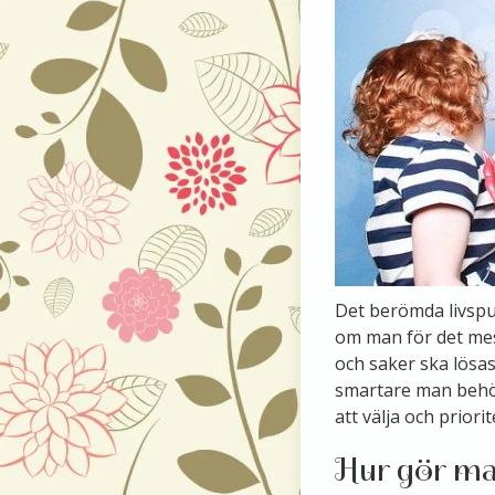
Det berömda livspuss
om man för det mest
och saker ska lösa
smartare man behöve
att välja och priori
Hur gör ma