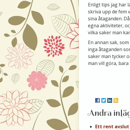
Enligt tips jag har
skriva upp de fem v
sina åtaganden. Då 
egna aktiviteter, o
vilka saker man kan
En annan sak, som va
inga åtaganden som 
saker man tycker om
man vill göra, bara f
Andra inlä
Ett rent avslut