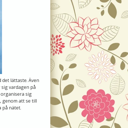
d det lättaste. Även
r sig vardagen på
 organisera sig
 genom att se till
a på nätet.