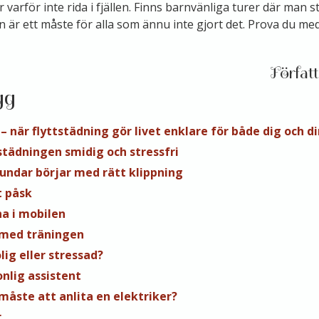
 varför inte rida i fjällen. Finns barnvänliga turer där man s
en är ett måste för alla som ännu inte gjort det. Prova du med
gg
 – när flyttstädning gör livet enklare för både dig och d
tstädningen smidig och stressfri
ndar börjar med rätt klippning
t påsk
a i mobilen
med träningen
lig eller stressad?
onlig assistent
 måste att anlita en elektriker?
r