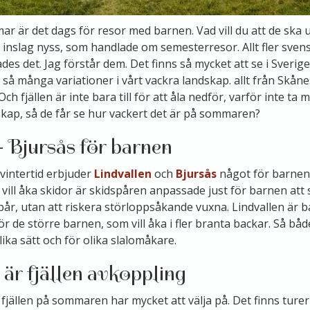
r är det dags för resor med barnen. Vad vill du att de ska 
inslag nyss, som handlade om semesterresor. Allt fler sven
des det. Jag förstår dem. Det finns så mycket att se i Sverige!
så många variationer i vårt vackra landskap. allt från Skånes
 Och fjällen är inte bara till för att åla nedför, varför inte t
skap, så de får se hur vackert det är på sommaren?
- Bjursås för barnen
intertid erbjuder
Lindvallen
och
Bjursås
något för barnen.
 vill åka skidor är skidspåren anpassade just för barnen att 
pår, utan att riskera störloppsåkande vuxna. Lindvallen är
r de större barnen, som vill åka i fler branta backar. Så båd
lika sätt och för olika slalomåkare.
är fjällen avkoppling
 fjällen på sommaren har mycket att välja på. Det finns ture