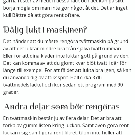
gärna rester av medel i dessa fack och det kan på sikt
börja mögla om man inte gör något åt det. Det är inget
kul! Bättre då att göra rent oftare.
Dålig lukt i maskinen?
Det händer att du måste rengöra tvättmaskin på grund
av att det luktar mindre bra från själva tvättrumman.
Eller för att dina kläder inte luktar gott på grund av den.
Det kan komma av att du glömt kvar blöt tvätt i där för
länge till exempel. För att få det att lukta bra igen, så kan
du använda dig av ättikssprit. Häll cirka 3 dl i
tvättmedelsfacket och kör sedan ett program med 90
grader.
Andra delar som bör rengöras
En tvättmaskin består ju av flera delar. Det är bra att
torka av gummilisten kring luckan. Samt även göra rent
luckan i sig samt göra rent filtret. Glöm inte heller att