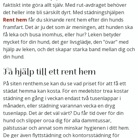
faktiskt inte göra allt själv. Med rut-avdraget behöver
det heller inte bli särskilt dyrt. Med städningshjälpen
Rent hem
får du skinande rent hem efter din hunds
framfart. Det är ju det som är meningen, att hunden ska
få leka och busa inomhus, eller hur? Leken betyder
mycket för din hund, det ger livsglädje, den "övar" med
hjälp av leken, och det skapar starka band mellan dig och
din hund.
Få hjälp till ett rent hem
På siten renthem.se kan du se vad priset för att få ett
städat hemma kan kosta. För en medelstor trea kostar
städning en gång i veckan endast två tusenlappar i
månaden, eller städning varannan vecka en dryg
tusenlapp. Det är det väl värt? Du får tid över för din
hund och slipper oroa dig för alla dammtussar,
pälstussar och annat som minskar hygienen i ditt hem.
De ger även flyttstädning och kontorsstädning för