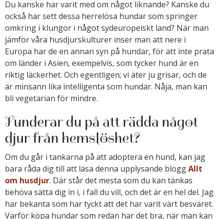
Du kanske har varit med om något liknande? Kanske du
också har sett dessa herrelösa hundar som springer
omkring i klungor i något sydeuropeiskt land? När man
jämför våra husdjurskulturer inser man att nere i
Europa har de en annan syn på hundar, för att inte prata
om länder i Asien, exempelvis, som tycker hund är en
riktig läckerhet. Och egentligen; vi äter ju grisar, och de
är minsann lika intelligenta som hundar. Nåja, man kan
bli vegetarian för mindre.
Funderar du på att rädda något
djur från hemslöshet?
Om du går i tankarna på att adoptera en hund, kan jag
bara råda dig till att läsa denna upplysande blogg
Allt
om husdjur
. Där står det mesta som du kan tänkas
behöva sätta dig in i, i fall du vill, och det är en hel del. Jag
har bekanta som har tyckt att det har varit värt besväret.
Varför köpa hundar som redan har det bra, när man kan